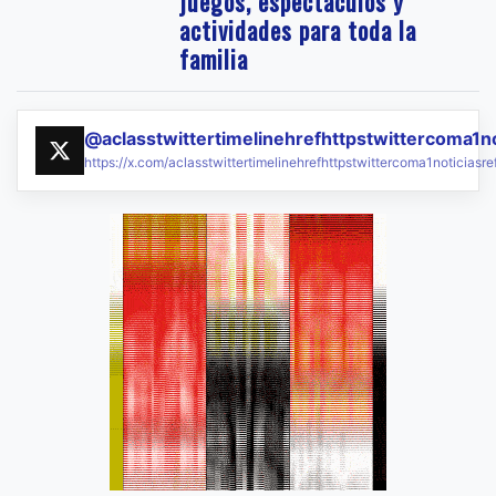
juegos, espectáculos y
actividades para toda la
familia
@aclasstwittertimelinehrefhttpstwittercoma1n
https://x.com/aclasstwittertimelinehrefhttpstwittercoma1noticias