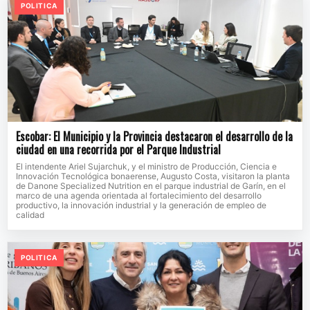
POLITICA
Escobar: El Municipio y la Provincia destacaron el desarrollo de la
ciudad en una recorrida por el Parque Industrial
El intendente Ariel Sujarchuk, y el ministro de Producción, Ciencia e
Innovación Tecnológica bonaerense, Augusto Costa, visitaron la planta
de Danone Specialized Nutrition en el parque industrial de Garín, en el
marco de una agenda orientada al fortalecimiento del desarrollo
productivo, la innovación industrial y la generación de empleo de
calidad
POLITICA