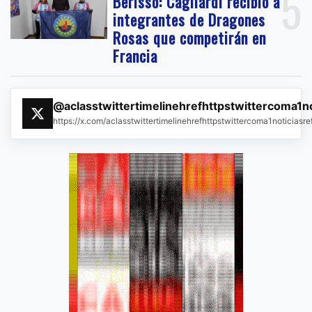
5
Berisso: Cagliardi recibió a
integrantes de Dragones
Rosas que competirán en
Francia
@aclasstwittertimelinehrefhttpstwittercoma1n
https://x.com/aclasstwittertimelinehrefhttpstwittercoma1noticias