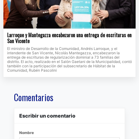
Larroque y Mantegazza encabezaron una entrega de escrituras en
San Vicente
El ministro de Desarrollo de la Comunidad, Andrés Larroque, y el
intendente de San Vicente, Nicolás Mantegazza, encabezaron la
entrega de escrituras de regularización dominial a 73 familias del
distrito. El acto, realizado en el Salón Gaetani de la Municipalidad, contó
también con la participación del subsecretario de Hábitat de la
Comunidad, Rubén Pascolini
Comentarios
Escribir un comentario
Nombre