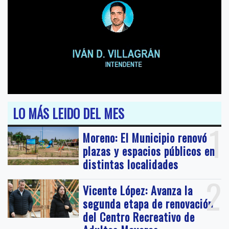
LO MÁS LEIDO DEL MES
1
Moreno: El Municipio renovó
plazas y espacios públicos en
distintas localidades
2
Vicente López: Avanza la
segunda etapa de renovación
del Centro Recreativo de