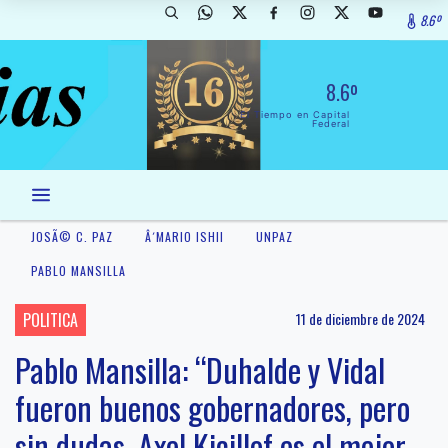
8.6º
8.6º
El Tiempo en Capital
Federal
JOSÃ© C. PAZ
Â´MARIO ISHII
UNPAZ
PABLO MANSILLA
POLITICA
11 de diciembre de 2024
Pablo Mansilla: “Duhalde y Vidal
fueron buenos gobernadores, pero
sin dudas, Axel Kicillof es el mejor