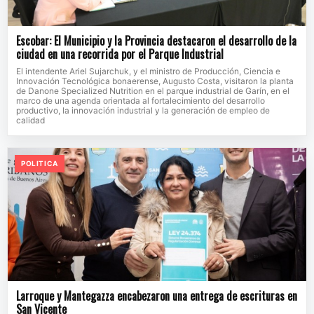
Escobar: El Municipio y la Provincia destacaron el desarrollo de la
ciudad en una recorrida por el Parque Industrial
El intendente Ariel Sujarchuk, y el ministro de Producción, Ciencia e
Innovación Tecnológica bonaerense, Augusto Costa, visitaron la planta
de Danone Specialized Nutrition en el parque industrial de Garín, en el
marco de una agenda orientada al fortalecimiento del desarrollo
productivo, la innovación industrial y la generación de empleo de
calidad
POLITICA
Larroque y Mantegazza encabezaron una entrega de escrituras en
San Vicente