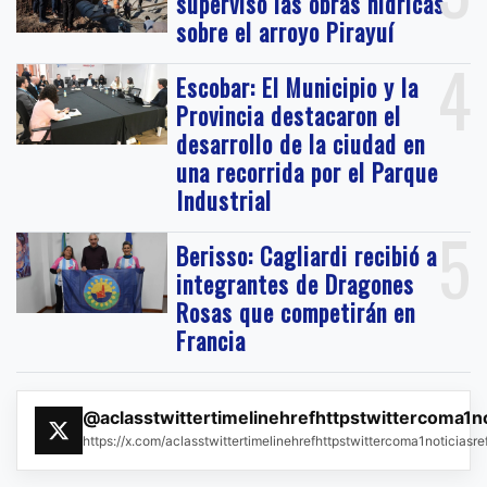
supervisó las obras hídricas
sobre el arroyo Pirayuí
4
Escobar: El Municipio y la
Provincia destacaron el
desarrollo de la ciudad en
una recorrida por el Parque
Industrial
5
Berisso: Cagliardi recibió a
integrantes de Dragones
Rosas que competirán en
Francia
@aclasstwittertimelinehrefhttpstwittercoma1n
https://x.com/aclasstwittertimelinehrefhttpstwittercoma1noticias