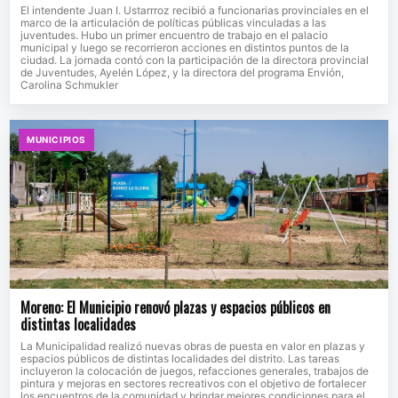
El intendente Juan I. Ustarrroz recibió a funcionarias provinciales en el
marco de la articulación de políticas públicas vinculadas a las
juventudes. Hubo un primer encuentro de trabajo en el palacio
municipal y luego se recorrieron acciones en distintos puntos de la
ciudad. La jornada contó con la participación de la directora provincial
de Juventudes, Ayelén López, y la directora del programa Envión,
Carolina Schmukler
MUNICIPIOS
Moreno: El Municipio renovó plazas y espacios públicos en
distintas localidades
La Municipalidad realizó nuevas obras de puesta en valor en plazas y
espacios públicos de distintas localidades del distrito. Las tareas
incluyeron la colocación de juegos, refacciones generales, trabajos de
pintura y mejoras en sectores recreativos con el objetivo de fortalecer
los encuentros de la comunidad y brindar mejores condiciones para el