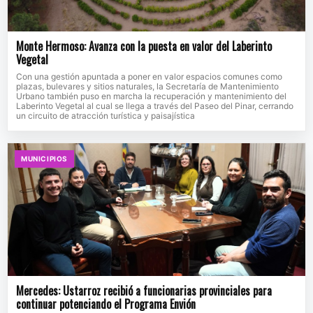
Monte Hermoso: Avanza con la puesta en valor del Laberinto
Vegetal
Con una gestión apuntada a poner en valor espacios comunes como
plazas, bulevares y sitios naturales, la Secretaría de Mantenimiento
Urbano también puso en marcha la recuperación y mantenimiento del
Laberinto Vegetal al cual se llega a través del Paseo del Pinar, cerrando
un circuito de atracción turística y paisajística
MUNICIPIOS
Mercedes: Ustarroz recibió a funcionarias provinciales para
continuar potenciando el Programa Envión