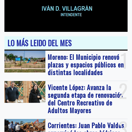
LO MÁS LEIDO DEL MES
1
Moreno: El Municipio renovó
plazas y espacios públicos en
distintas localidades
2
Vicente López: Avanza la
segunda etapa de renovación
del Centro Recreativo de
Adultos Mayores
3
Corrientes: Juan Pablo Valdés