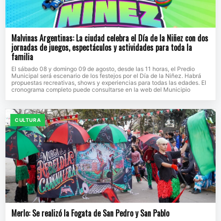
Malvinas Argentinas: La ciudad celebra el Día de la Niñez con dos
jornadas de juegos, espectáculos y actividades para toda la
familia
El sábado 08 y domingo 09 de agosto, desde las 11 horas, el Predio
Municipal será escenario de los festejos por el Día de la Niñez. Habrá
propuestas recreativas, shows y experiencias para todas las edades. El
cronograma completo puede consultarse en la web del Municipio
CULTURA
Merlo: Se realizó la Fogata de San Pedro y San Pablo