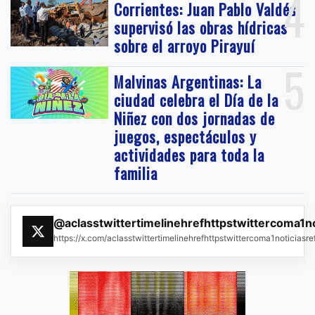
4
Corrientes: Juan Pablo Valdés
supervisó las obras hídricas
sobre el arroyo Pirayuí
5
Malvinas Argentinas: La
ciudad celebra el Día de la
Niñez con dos jornadas de
juegos, espectáculos y
actividades para toda la
familia
@aclasstwittertimelinehrefhttpstwittercoma1n
https://x.com/aclasstwittertimelinehrefhttpstwittercoma1noticias