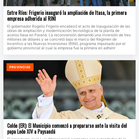
Entre Ríos: Frigerio inauguró la ampliación de Itasa, la primera
empresa adherida al RINI
El gobernador Rogelio Frigerio encabezó el acto de inauguración de las
obras de ampliación y modernización tecnológica de la planta de
aceros Itasa en Paraná. La reconversión demandó una inversión de tres
millones de dólares y se concretó bajo el marco del Régimen de
Incentivo a las Nuevas Inversiones (RINI), programa impulsado por el
gobierno provincial al cual la empresa fue la primera en adherir
PROVINCIAS
Colón (ER): El Municipio comenzó a prepararse ante la visita del
papa León XIV a Paysandú