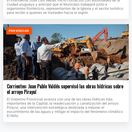
El intendente José Luis Walser inició contactos con autoridades de la
ciudad uruguaya y anticipó que el Municipio trabajará junto a
organismos fronterizos, representantes de la Iglesia y el sector turístico
para recibir a quienes se trasladen hacia la región
PROVINCIAS
Corrientes: Juan Pablo Valdés supervisó las obras hídricas sobre
el arroyo Pirayuí
El Gobierno Provincial avanza con una de las obras hídricas más
importantes de la Capital, la readecuación y canalización del arroyo
Pirayuí, una intervención estratégica destinada a mejorar el
escurrimiento de las aguas y mitigar el impacto del fenómeno climático
El Niño