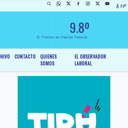
9.8º
arada de InterÃ©s General y Legislativo, por Ordenanza NÂº 6236/19 d
9.8º
El Tiempo en Capital Federal
HIVO
CONTACTO
QUIENES
EL OBSERVADOR
SOMOS
LABORAL