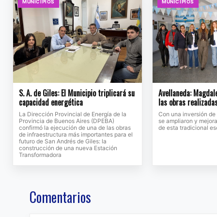
MUNICIPIOS
MUNICIPIOS
S. A. de Giles: El Municipio triplicará su
Avellaneda: Magdale
capacidad energética
las obras realizada
La Dirección Provincial de Energía de la
Con una inversión de
Provincia de Buenos Aires (DPEBA)
se ampliaron y mejora
confirmó la ejecución de una de las obras
de esta tradicional e
de infraestructura más importantes para el
futuro de San Andrés de Giles: la
construcción de una nueva Estación
Transformadora
Comentarios