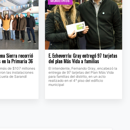
MUNICIPIOS
na Sierra recorrió
E. Echeverría: Gray entregó 97 tarjetas
s en la Primaria 36
del plan Más Vida a familias
 más de $107 millones
El intendente, Fernando Gray, encabezó la
ron las instalaciones
entrega de 97 tarjetas del Plan Más Vida
scuela de Sarandí
para familias del distrito, en un acto
realizado en el 4° piso del edificio
municipal