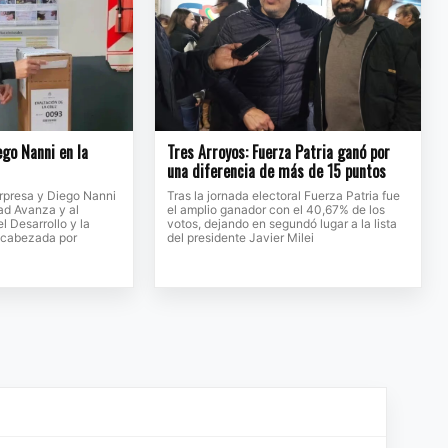
ego Nanni en la
Tres Arroyos: Fuerza Patria ganó por
una diferencia de más de 15 puntos
orpresa y Diego Nanni
Tras la jornada electoral Fuerza Patria fue
ad Avanza y al
el amplio ganador con el 40,67% de los
l Desarrollo y la
votos, dejando en segundó lugar a la lista
encabezada por
del presidente Javier Milei