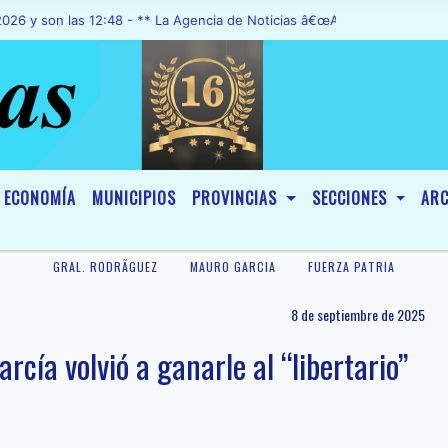
 las 12:48 - ** La Agencia de Noticias â€œA1 Noticiasâ€, fue decla
ECONOMÍA
MUNICIPIOS
PROVINCIAS
SECCIONES
ARC
GRAL. RODRÃ­GUEZ
MAURO GARCIA
FUERZA PATRIA
8 de septiembre de 2025
rcía volvió a ganarle al “libertario”