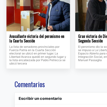
Avasallante victoria del peronismo en
Gran victoria de Di
la Cuarta Sección
Segunda Sección
La lista de senadores provinciales por
El peronismo dio la s
Fuerza Patria en la Cuarta Sección
se impuso a La Libert
electoral se ubicó en primer lugar. La
Espacio Abierto para e
Libertad Avanza quedó en segundo lugar y
Integración Social, 
la lista encabezada por Pablo Petrecca se
Manuel Passaglia
ubicó tercera
Comentarios
Escribir un comentario