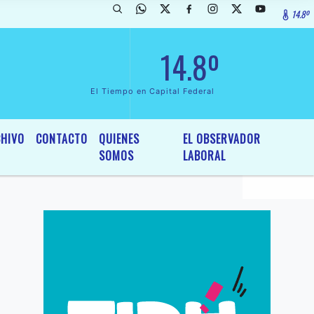
14.8º
rada de InterÃ©s General y Legislativo, por Ordenanza NÂº 6236/19 de
14.8º
El Tiempo en Capital Federal
HIVO
CONTACTO
QUIENES
EL OBSERVADOR
SOMOS
LABORAL