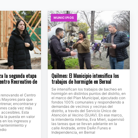
MUNICIPIOS
za la segunda etapa
Quilmes: El Municipio intensifica los
entro Recreativo de
trabajos de hormigón en Bernal
Se intensifican los trabajos de bacheo en
hormigón en distintos puntos del distrito, en
a renovando el Centro
el marco del Plan Municipal, ejecutado con
s Mayores para que
fondos 100% comunales y respondiendo a
trenar, encontrarse y
demandas de vecinos y vecinas del
iones cada vez más
distrito, a través del Servicio Único de
accesibles. Esta
Atención al Vecino (SUAV). En ese marco,
a la puesta en valor
la intendenta interina, Eva Mieri, supervisó
s en los ingresos y
las tareas que se llevan adelante en la
 mantenimiento y
calle Andrade, entre DeÁn Funes e
edio
Independencia, en Bernal