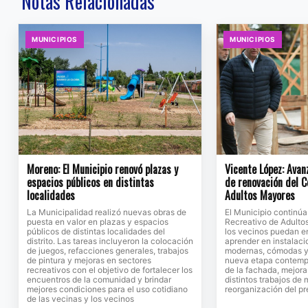
Notas Relacionadas
MUNICIPIOS
MUNICIPIOS
Moreno: El Municipio renovó plazas y
Vicente López: Avan
espacios públicos en distintas
de renovación del C
localidades
Adultos Mayores
La Municipalidad realizó nuevas obras de
El Municipio continú
puesta en valor en plazas y espacios
Recreativo de Adulto
públicos de distintas localidades del
los vecinos puedan en
distrito. Las tareas incluyeron la colocación
aprender en instalac
de juegos, refacciones generales, trabajos
modernas, cómodas y 
de pintura y mejoras en sectores
nueva etapa contempl
recreativos con el objetivo de fortalecer los
de la fachada, mejora
encuentros de la comunidad y brindar
distintos trabajos de
mejores condiciones para el uso cotidiano
reorganización del pr
de las vecinas y los vecinos