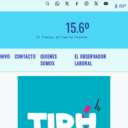
15.6º
larada de InterÃ©s General y Legislativo, por Ordenanza NÂº 6236/19 
15.6º
El Tiempo en Capital Federal
HIVO
CONTACTO
QUIENES
EL OBSERVADOR
SOMOS
LABORAL