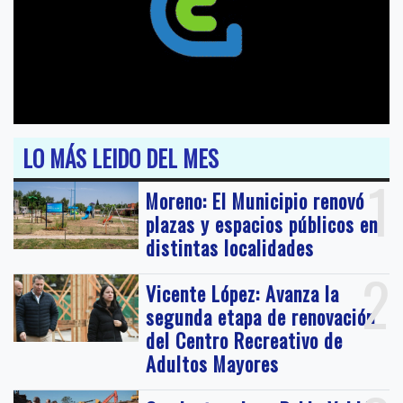
LO MÁS LEIDO DEL MES
1
Moreno: El Municipio renovó
plazas y espacios públicos en
distintas localidades
2
Vicente López: Avanza la
segunda etapa de renovación
del Centro Recreativo de
Adultos Mayores