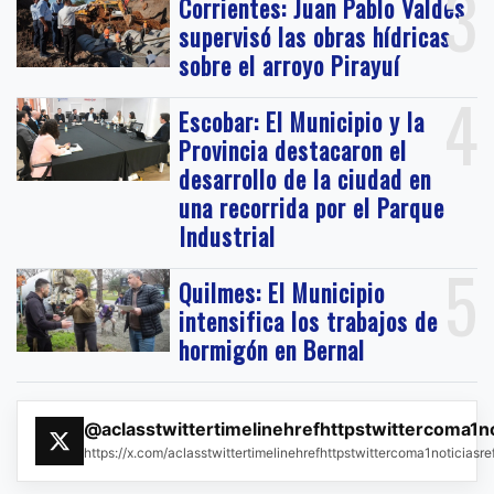
3
Corrientes: Juan Pablo Valdés
supervisó las obras hídricas
sobre el arroyo Pirayuí
4
Escobar: El Municipio y la
Provincia destacaron el
desarrollo de la ciudad en
una recorrida por el Parque
Industrial
5
Quilmes: El Municipio
intensifica los trabajos de
hormigón en Bernal
@aclasstwittertimelinehrefhttpstwittercoma1n
https://x.com/aclasstwittertimelinehrefhttpstwittercoma1noticias