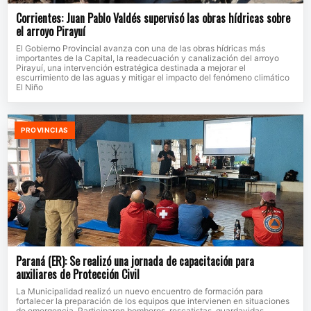
Corrientes: Juan Pablo Valdés supervisó las obras hídricas sobre
el arroyo Pirayuí
El Gobierno Provincial avanza con una de las obras hídricas más
importantes de la Capital, la readecuación y canalización del arroyo
Pirayuí, una intervención estratégica destinada a mejorar el
escurrimiento de las aguas y mitigar el impacto del fenómeno climático
El Niño
PROVINCIAS
Paraná (ER): Se realizó una jornada de capacitación para
auxiliares de Protección Civil
La Municipalidad realizó un nuevo encuentro de formación para
fortalecer la preparación de los equipos que intervienen en situaciones
de emergencia. Participaron bomberos, rescatistas, guardavidas,