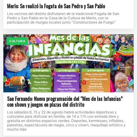
Merlo: Se realizó la Fogata de San Pedro y San Pablo
Los vecinos del distrito disfrutaron de la tradicional Fogata de San
Pedro y San Pablo en la Casa de la Cultura de Merlo, con la
participación de murgas locales junto “Constructores de Fuego”
CULTURA
San Fernando: Nueva programación del “Mes de las Infancias”
con shows y juegos en plazas del distrito
Los sábados 8, 15 y 22 de agosto habrá actividades deportivas y
culturales para disfrutar en familia, de 14 a 17h con entrada libre y
gratuita en distintos espacios verdes. Deportes, kermesses, inflables,
palestras, espectáculos de magia, circo y clown, maquillaje artístico y
mucho más