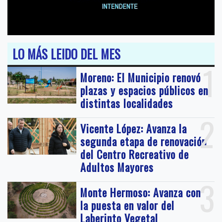
LO MÁS LEIDO DEL MES
1
Moreno: El Municipio renovó
plazas y espacios públicos en
distintas localidades
2
Vicente López: Avanza la
segunda etapa de renovación
del Centro Recreativo de
Adultos Mayores
3
Monte Hermoso: Avanza con
la puesta en valor del
Laberinto Vegetal