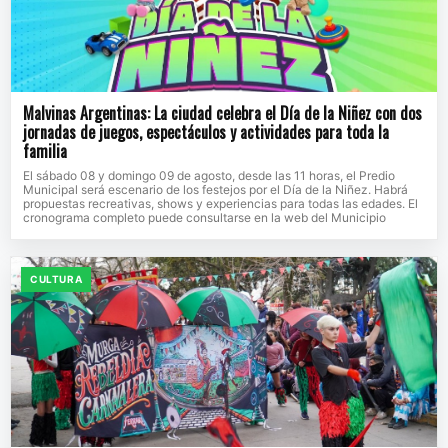
Malvinas Argentinas: La ciudad celebra el Día de la Niñez con dos
jornadas de juegos, espectáculos y actividades para toda la
familia
El sábado 08 y domingo 09 de agosto, desde las 11 horas, el Predio
Municipal será escenario de los festejos por el Día de la Niñez. Habrá
propuestas recreativas, shows y experiencias para todas las edades. El
cronograma completo puede consultarse en la web del Municipio
CULTURA