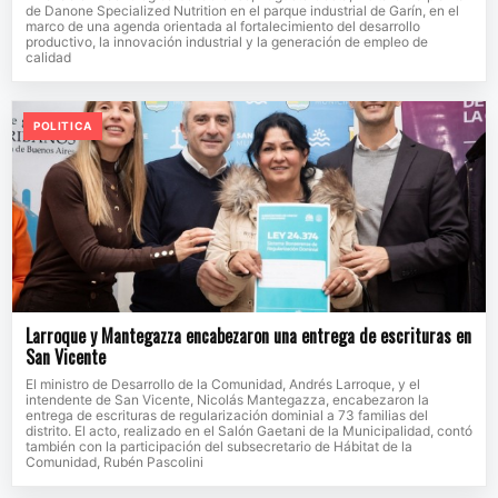
de Danone Specialized Nutrition en el parque industrial de Garín, en el
marco de una agenda orientada al fortalecimiento del desarrollo
productivo, la innovación industrial y la generación de empleo de
calidad
POLITICA
Larroque y Mantegazza encabezaron una entrega de escrituras en
San Vicente
El ministro de Desarrollo de la Comunidad, Andrés Larroque, y el
intendente de San Vicente, Nicolás Mantegazza, encabezaron la
entrega de escrituras de regularización dominial a 73 familias del
distrito. El acto, realizado en el Salón Gaetani de la Municipalidad, contó
también con la participación del subsecretario de Hábitat de la
Comunidad, Rubén Pascolini