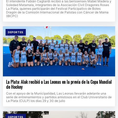
El intendente Fabián Cagliardi recibió a las berissenses Mabel Madera y
Soledad Matamala, integrantes de la Asociación Civil Dragones Rosas
La Plata, quienes participarán del Festival Participativo de Botes
Dragón de la Comisión Internacional de Palistas con Cáncer de Mama
(IBCPC)
DEPORTES
La Plata: Alak recibió a Las Leonas en la previa de la Copa Mundial
de Hockey
Con el apoyo de la Municipalidad, Las Leonas llevarán adelante una
serie de entrenamientos y partidos amistosos en el Club Universitario de
La Plata (CULP) los días 29 y 30 de julio
DEPORTES