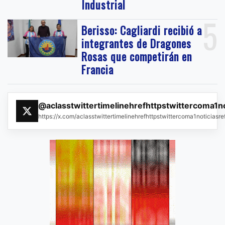
Industrial
5
Berisso: Cagliardi recibió a
integrantes de Dragones
Rosas que competirán en
Francia
@aclasstwittertimelinehrefhttpstwittercoma1n
https://x.com/aclasstwittertimelinehrefhttpstwittercoma1noticias