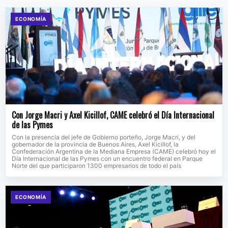
ECONOMÍA
Con Jorge Macri y Axel Kicillof, CAME celebró el Día Internacional
de las Pymes
Con la presencia del jefe de Gobierno porteño, Jorge Macri, y del
gobernador de la provincia de Buenos Aires, Axel Kicillof, la
Confederación Argentina de la Mediana Empresa (CAME) celebró hoy el
Día Internacional de las Pymes con un encuentro federal en Parque
Norte del que participaron 1300 empresarios de todo el país
ECONOMÍA