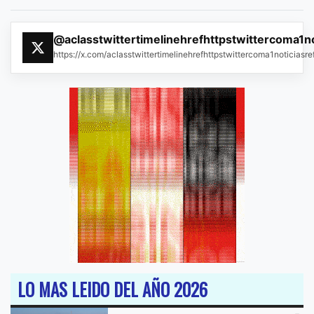
@aclasstwittertimelinehrefhttpstwittercoma1n
https://x.com/aclasstwittertimelinehrefhttpstwittercoma1noticias
LO MAS LEIDO DEL AÑO 2026