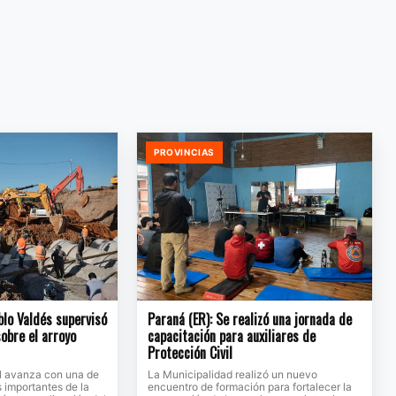
PROVINCIAS
blo Valdés supervisó
Paraná (ER): Se realizó una jornada de
sobre el arroyo
capacitación para auxiliares de
Protección Civil
al avanza con una de
La Municipalidad realizó un nuevo
s importantes de la
encuentro de formación para fortalecer la