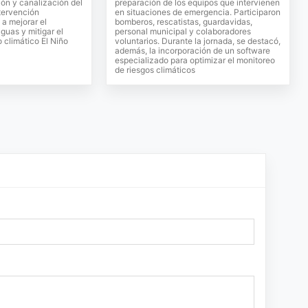
ión y canalización del
preparación de los equipos que intervienen
ntervención
en situaciones de emergencia. Participaron
 a mejorar el
bomberos, rescatistas, guardavidas,
guas y mitigar el
personal municipal y colaboradores
 climático El Niño
voluntarios. Durante la jornada, se destacó,
además, la incorporación de un software
especializado para optimizar el monitoreo
de riesgos climáticos