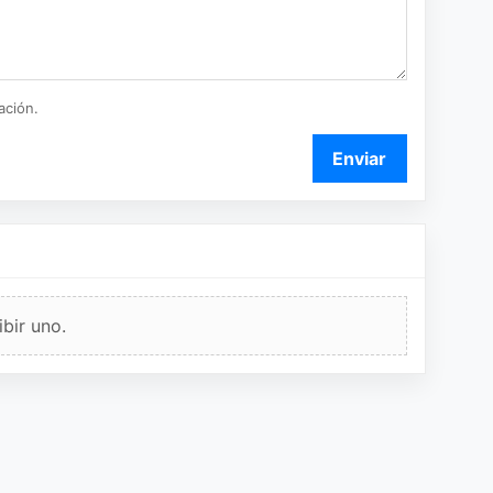
ación.
Enviar
bir uno.