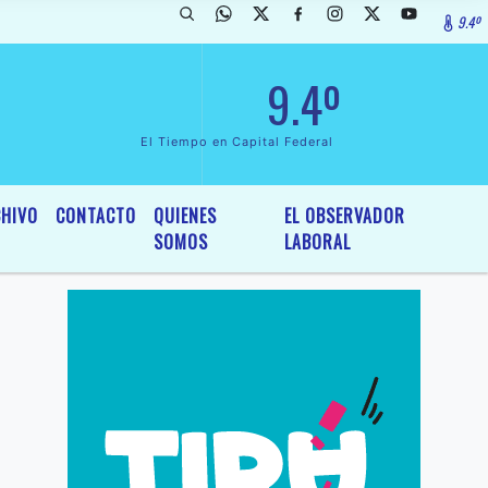
9.4º
rada de InterÃ©s General y Legislativo, por Ordenanza NÂº 6236/19 de
9.4º
El Tiempo en Capital Federal
HIVO
CONTACTO
QUIENES
EL OBSERVADOR
SOMOS
LABORAL