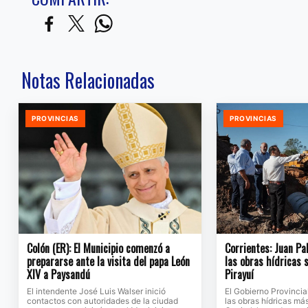
Notas Relacionadas
PROVINCIAS
PROVINCIAS
Colón (ER): El Municipio comenzó a
Corrientes: Juan Pa
prepararse ante la visita del papa León
las obras hídricas 
XIV a Paysandú
Pirayuí
El intendente José Luis Walser inició
El Gobierno Provinci
contactos con autoridades de la ciudad
las obras hídricas má