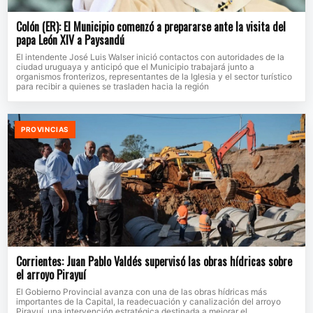
Colón (ER): El Municipio comenzó a prepararse ante la visita del
papa León XIV a Paysandú
El intendente José Luis Walser inició contactos con autoridades de la
ciudad uruguaya y anticipó que el Municipio trabajará junto a
organismos fronterizos, representantes de la Iglesia y el sector turístico
para recibir a quienes se trasladen hacia la región
PROVINCIAS
Corrientes: Juan Pablo Valdés supervisó las obras hídricas sobre
el arroyo Pirayuí
El Gobierno Provincial avanza con una de las obras hídricas más
importantes de la Capital, la readecuación y canalización del arroyo
Pirayuí, una intervención estratégica destinada a mejorar el