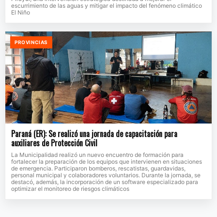
escurrimiento de las aguas y mitigar el impacto del fenómeno climático
El Niño
PROVINCIAS
Paraná (ER): Se realizó una jornada de capacitación para
auxiliares de Protección Civil
La Municipalidad realizó un nuevo encuentro de formación para
fortalecer la preparación de los equipos que intervienen en situaciones
de emergencia. Participaron bomberos, rescatistas, guardavidas,
personal municipal y colaboradores voluntarios. Durante la jornada, se
destacó, además, la incorporación de un software especializado para
optimizar el monitoreo de riesgos climáticos