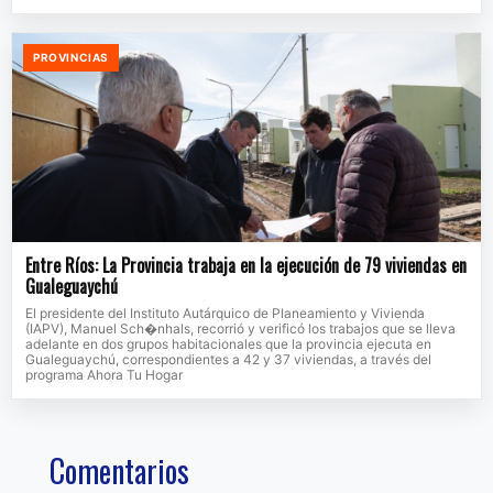
PROVINCIAS
Entre Ríos: La Provincia trabaja en la ejecución de 79 viviendas en
Gualeguaychú
El presidente del Instituto Autárquico de Planeamiento y Vivienda
(IAPV), Manuel Sch�nhals, recorrió y verificó los trabajos que se lleva
adelante en dos grupos habitacionales que la provincia ejecuta en
Gualeguaychú, correspondientes a 42 y 37 viviendas, a través del
programa Ahora Tu Hogar
Comentarios