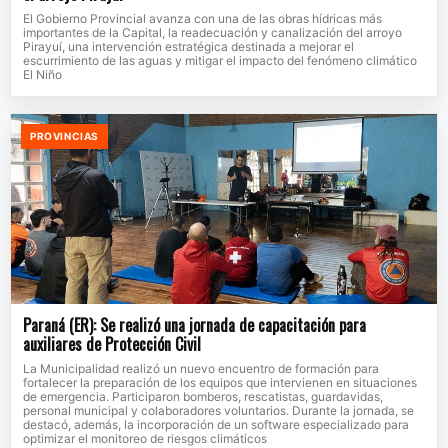
El Gobierno Provincial avanza con una de las obras hídricas más
importantes de la Capital, la readecuación y canalización del arroyo
Pirayuí, una intervención estratégica destinada a mejorar el
escurrimiento de las aguas y mitigar el impacto del fenómeno climático
El Niño
PROVINCIAS
Paraná (ER): Se realizó una jornada de capacitación para
auxiliares de Protección Civil
La Municipalidad realizó un nuevo encuentro de formación para
fortalecer la preparación de los equipos que intervienen en situaciones
de emergencia. Participaron bomberos, rescatistas, guardavidas,
personal municipal y colaboradores voluntarios. Durante la jornada, se
destacó, además, la incorporación de un software especializado para
optimizar el monitoreo de riesgos climáticos