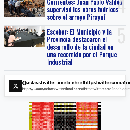
4
Corrientes: Juan Pablo Valdés
supervisó las obras hídricas
sobre el arroyo Pirayuí
5
Escobar: El Municipio y la
Provincia destacaron el
desarrollo de la ciudad en
una recorrida por el Parque
Industrial
@aclasstwittertimelinehrefhttpstwittercoma1n
https://x.com/aclasstwittertimelinehrefhttpstwittercoma1noticias