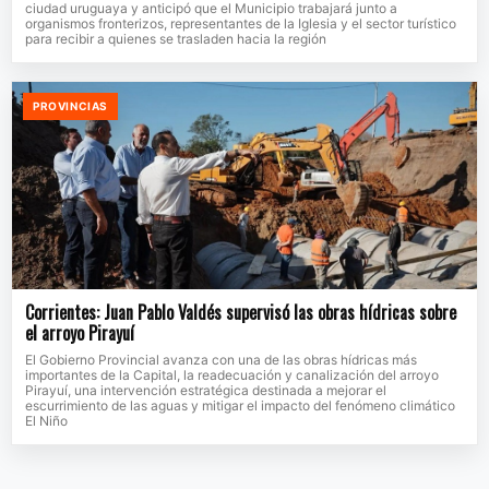
ciudad uruguaya y anticipó que el Municipio trabajará junto a
organismos fronterizos, representantes de la Iglesia y el sector turístico
para recibir a quienes se trasladen hacia la región
PROVINCIAS
Corrientes: Juan Pablo Valdés supervisó las obras hídricas sobre
el arroyo Pirayuí
El Gobierno Provincial avanza con una de las obras hídricas más
importantes de la Capital, la readecuación y canalización del arroyo
Pirayuí, una intervención estratégica destinada a mejorar el
escurrimiento de las aguas y mitigar el impacto del fenómeno climático
El Niño