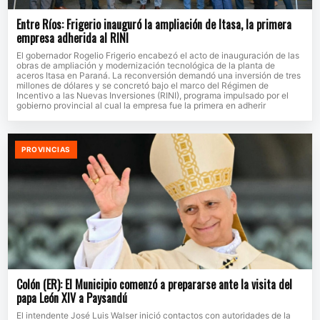
Entre Ríos: Frigerio inauguró la ampliación de Itasa, la primera
empresa adherida al RINI
El gobernador Rogelio Frigerio encabezó el acto de inauguración de las
obras de ampliación y modernización tecnológica de la planta de
aceros Itasa en Paraná. La reconversión demandó una inversión de tres
millones de dólares y se concretó bajo el marco del Régimen de
Incentivo a las Nuevas Inversiones (RINI), programa impulsado por el
gobierno provincial al cual la empresa fue la primera en adherir
PROVINCIAS
Colón (ER): El Municipio comenzó a prepararse ante la visita del
papa León XIV a Paysandú
El intendente José Luis Walser inició contactos con autoridades de la