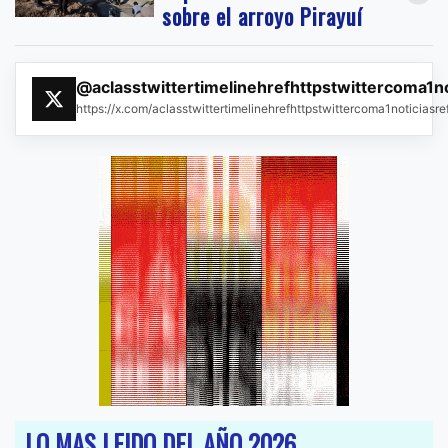
sobre el arroyo Pirayuí
@aclasstwittertimelinehrefhttpstwittercoma1n
https://x.com/aclasstwittertimelinehrefhttpstwittercoma1noticias
LO MAS LEIDO DEL AÑO 2026