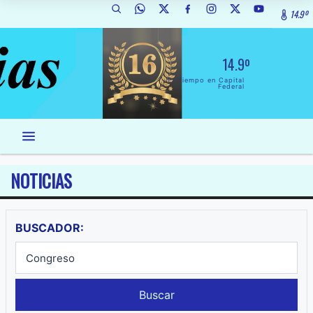
14.9º
14.9º
El Tiempo en Capital
Federal
NOTICIAS
BUSCADOR:
Buscar