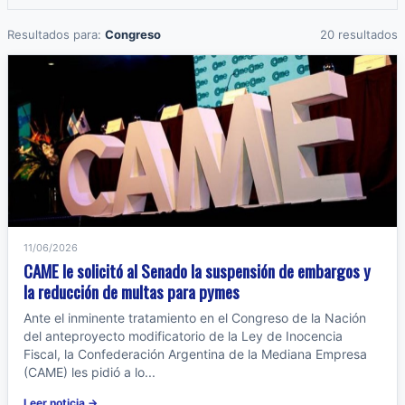
Resultados para:
Congreso
20 resultados
11/06/2026
CAME le solicitó al Senado la suspensión de embargos y
la reducción de multas para pymes
Ante el inminente tratamiento en el Congreso de la Nación
del anteproyecto modificatorio de la Ley de Inocencia
Fiscal, la Confederación Argentina de la Mediana Empresa
(CAME) les pidió a lo...
Leer noticia →