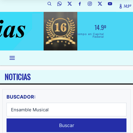
14.9º
14.9º
El Tiempo en Capital
Federal
NOTICIAS
BUSCADOR:
Buscar