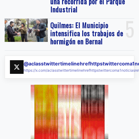
una recorrida por el Parque
Industrial
5
Quilmes: El Municipio
intensifica los trabajos de
hormigón en Bernal
@aclasstwittertimelinehrefhttpstwittercoma1n
https://x.com/aclasstwittertimelinehrefhttpstwittercoma1noticias