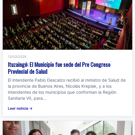
13/03/2026
Ituzaingó: El Municipio fue sede del Pre Congreso
Provincial de Salud
El intendente Pablo Descalzo recibió al ministro de Salud de
la provincia de Buenos Aires, Nicolás Kreplak, y a los
intendentes de los municipios que conforman la Región
Sanitaria VII, para...
Leer noticia →