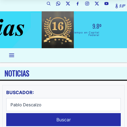
9.8º
9.8º
El Tiempo en Capital
Federal
NOTICIAS
BUSCADOR:
Buscar