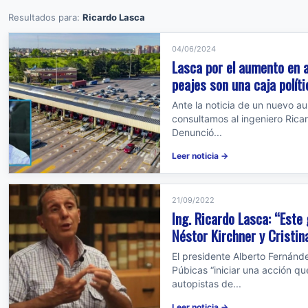
Resultados para:
Ricardo Lasca
04/06/2024
Lasca por el aumento en a
peajes son una caja políti
Ante la noticia de un nuevo au
consultamos al ingeniero Rica
Denunció...
Leer noticia →
21/09/2022
Ing. Ricardo Lasca: “Este
Néstor Kirchner y Cristin
El presidente Alberto Fernánd
Púbicas “iniciar una acción qu
autopistas de...
Leer noticia →