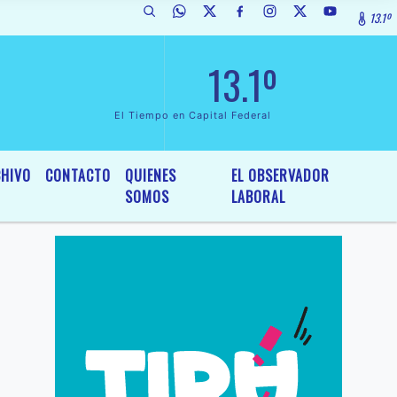
13.1º
 de Interés General y Legislativo, por Ordenanza Nº 6236/19 del HCD d
13.1º
El Tiempo en Capital Federal
HIVO
CONTACTO
QUIENES
EL OBSERVADOR
SOMOS
LABORAL