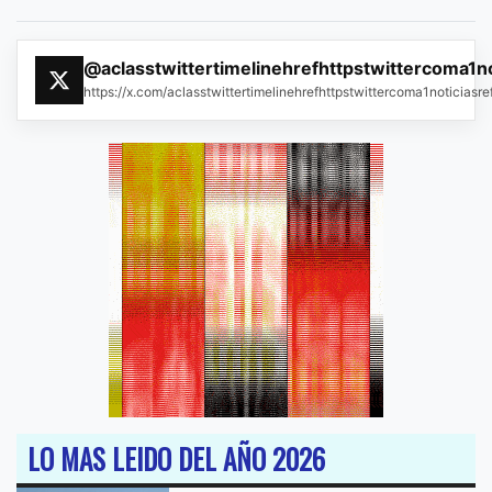
@aclasstwittertimelinehrefhttpstwittercoma1n
https://x.com/aclasstwittertimelinehrefhttpstwittercoma1noticias
LO MAS LEIDO DEL AÑO 2026