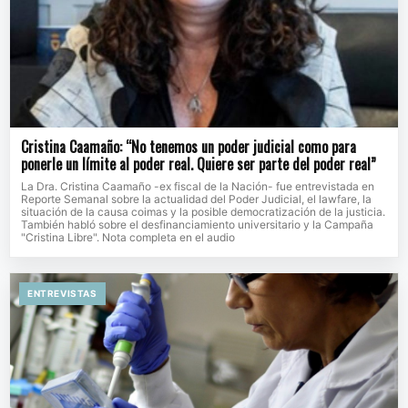
Cristina Caamaño: “No tenemos un poder judicial como para
ponerle un límite al poder real. Quiere ser parte del poder real”
La Dra. Cristina Caamaño -ex fiscal de la Nación- fue entrevistada en
Reporte Semanal sobre la actualidad del Poder Judicial, el lawfare, la
situación de la causa coimas y la posible democratización de la justicia.
También habló sobre el desfinanciamiento universitario y la Campaña
"Cristina Libre". Nota completa en el audio
ENTREVISTAS