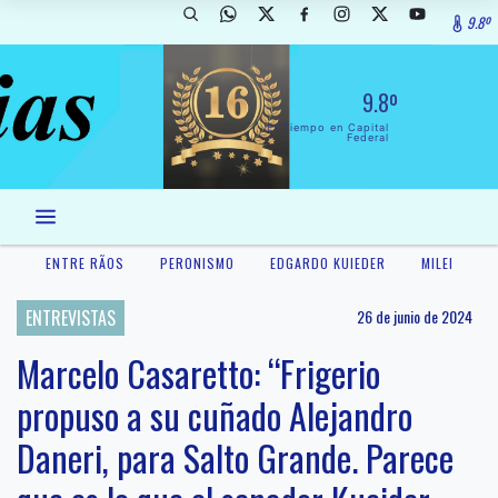
9.8º
9.8º
El Tiempo en Capital
Federal
ENTRE RÃ­OS
PERONISMO
EDGARDO KUIEDER
MILEI
ENTREVISTAS
26 de junio de 2024
Marcelo Casaretto: “Frigerio
propuso a su cuñado Alejandro
Daneri, para Salto Grande. Parece