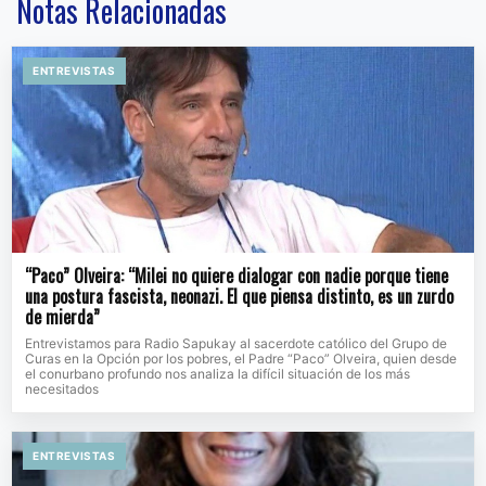
Notas Relacionadas
ENTREVISTAS
“Paco” Olveira: “Milei no quiere dialogar con nadie porque tiene
una postura fascista, neonazi. El que piensa distinto, es un zurdo
de mierda”
Entrevistamos para Radio Sapukay al sacerdote católico del Grupo de
Curas en la Opción por los pobres, el Padre “Paco” Olveira, quien desde
el conurbano profundo nos analiza la difícil situación de los más
necesitados
ENTREVISTAS