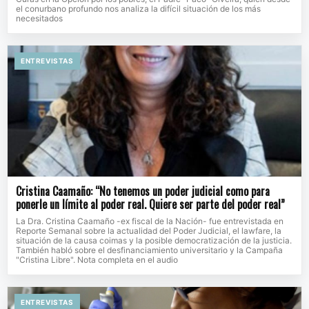
el conurbano profundo nos analiza la difícil situación de los más
necesitados
ENTREVISTAS
Cristina Caamaño: “No tenemos un poder judicial como para
ponerle un límite al poder real. Quiere ser parte del poder real”
La Dra. Cristina Caamaño -ex fiscal de la Nación- fue entrevistada en
Reporte Semanal sobre la actualidad del Poder Judicial, el lawfare, la
situación de la causa coimas y la posible democratización de la justicia.
También habló sobre el desfinanciamiento universitario y la Campaña
"Cristina Libre". Nota completa en el audio
ENTREVISTAS