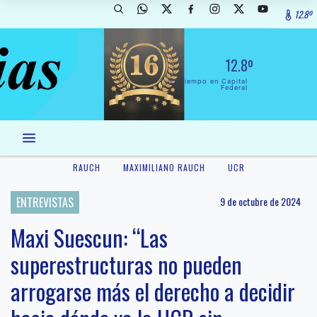
12.8º
12.8º
El Tiempo en Capital
Federal
RAUCH
MAXIMILIANO RAUCH
UCR
ENTREVISTAS
9 de octubre de 2024
Maxi Suescun: “Las
superestructuras no pueden
arrogarse más el derecho a decidir