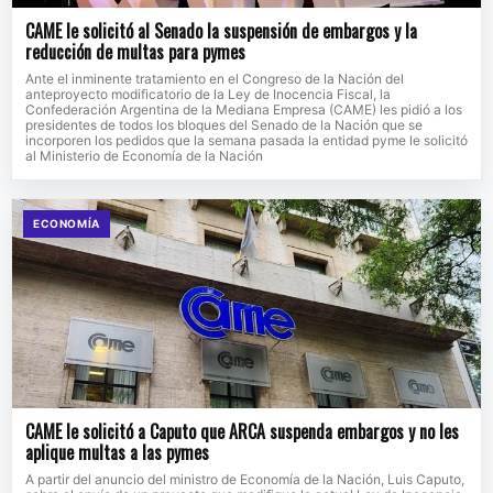
CAME le solicitó al Senado la suspensión de embargos y la
reducción de multas para pymes
Ante el inminente tratamiento en el Congreso de la Nación del
anteproyecto modificatorio de la Ley de Inocencia Fiscal, la
Confederación Argentina de la Mediana Empresa (CAME) les pidió a los
presidentes de todos los bloques del Senado de la Nación que se
incorporen los pedidos que la semana pasada la entidad pyme le solicitó
al Ministerio de Economía de la Nación
ECONOMÍA
CAME le solicitó a Caputo que ARCA suspenda embargos y no les
aplique multas a las pymes
A partir del anuncio del ministro de Economía de la Nación, Luis Caputo,