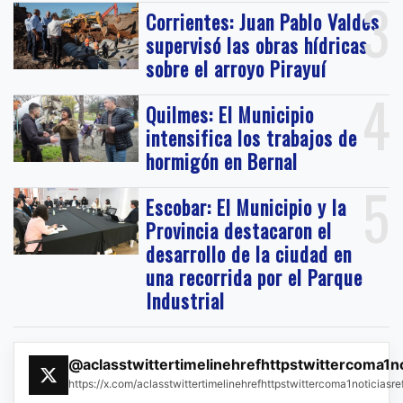
3
Corrientes: Juan Pablo Valdés
supervisó las obras hídricas
sobre el arroyo Pirayuí
4
Quilmes: El Municipio
intensifica los trabajos de
hormigón en Bernal
5
Escobar: El Municipio y la
Provincia destacaron el
desarrollo de la ciudad en
una recorrida por el Parque
Industrial
@aclasstwittertimelinehrefhttpstwittercoma1n
https://x.com/aclasstwittertimelinehrefhttpstwittercoma1noticias