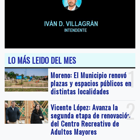
LO MÁS LEIDO DEL MES
1
Moreno: El Municipio renovó
plazas y espacios públicos en
distintas localidades
2
Vicente López: Avanza la
segunda etapa de renovación
del Centro Recreativo de
Adultos Mayores