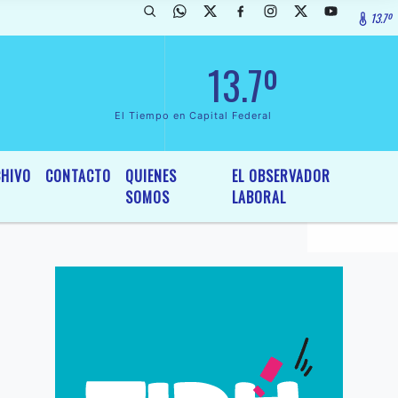
13.7º
arada de InterÃ©s General y Legislativo, por Ordenanza NÂº 6236/19 d
13.7º
El Tiempo en Capital Federal
HIVO
CONTACTO
QUIENES
EL OBSERVADOR
SOMOS
LABORAL