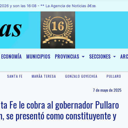
on las 16:08 - ** La Agencia de Noticias â€œA1 Noticiasâ€, fue decl
ECONOMÍA
MUNICIPIOS
PROVINCIAS
SECCIONES
ARC
SANTA FE
MARÃ­A TERESA
GONZALO GOYECHEA
PULLARO
7 de mayo de 2025
a Fe le cobra al gobernador Pullaro
n, se presentó como constituyente y