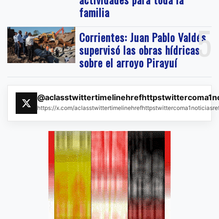
familia
5
Corrientes: Juan Pablo Valdés
supervisó las obras hídricas
sobre el arroyo Pirayuí
@aclasstwittertimelinehrefhttpstwittercoma1n
https://x.com/aclasstwittertimelinehrefhttpstwittercoma1noticias