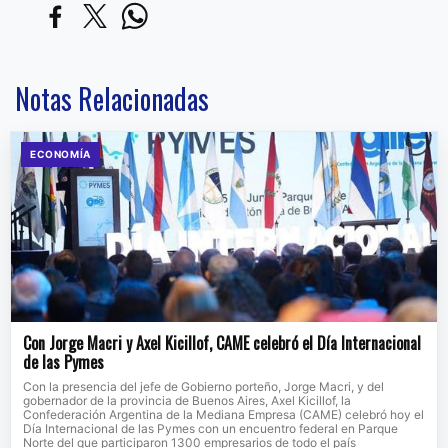
Notas Relacionadas
ECONOMÍA
Con Jorge Macri y Axel Kicillof, CAME celebró el Día Internacional
de las Pymes
Con la presencia del jefe de Gobierno porteño, Jorge Macri, y del
gobernador de la provincia de Buenos Aires, Axel Kicillof, la
Confederación Argentina de la Mediana Empresa (CAME) celebró hoy el
Día Internacional de las Pymes con un encuentro federal en Parque
Norte del que participaron 1300 empresarios de todo el país