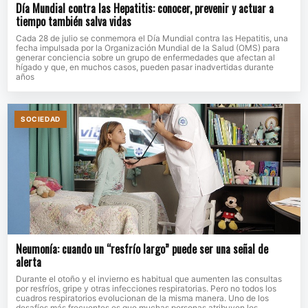
Día Mundial contra las Hepatitis: conocer, prevenir y actuar a
tiempo también salva vidas
Cada 28 de julio se conmemora el Día Mundial contra las Hepatitis, una
fecha impulsada por la Organización Mundial de la Salud (OMS) para
generar conciencia sobre un grupo de enfermedades que afectan al
hígado y que, en muchos casos, pueden pasar inadvertidas durante
años
SOCIEDAD
Neumonía: cuando un “resfrío largo” puede ser una señal de
alerta
Durante el otoño y el invierno es habitual que aumenten las consultas
por resfríos, gripe y otras infecciones respiratorias. Pero no todos los
cuadros respiratorios evolucionan de la misma manera. Uno de los
desafíos más frecuentes es que muchas personas atribuyen los