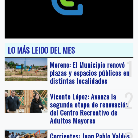
LO MÁS LEIDO DEL MES
1
Moreno: El Municipio renovó
plazas y espacios públicos en
distintas localidades
2
Vicente López: Avanza la
segunda etapa de renovación
del Centro Recreativo de
Adultos Mayores
Corrientes: Juan Pablo Valdés