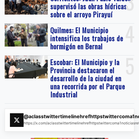
3
supervisó las obras hídricas
sobre el arroyo Pirayuí
4
Quilmes: El Municipio
intensifica los trabajos de
hormigón en Bernal
5
Escobar: El Municipio y la
Provincia destacaron el
desarrollo de la ciudad en
una recorrida por el Parque
Industrial
@aclasstwittertimelinehrefhttpstwittercoma1n
https://x.com/aclasstwittertimelinehrefhttpstwittercoma1noticias