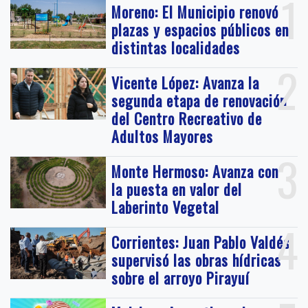
1
Moreno: El Municipio renovó
plazas y espacios públicos en
distintas localidades
2
Vicente López: Avanza la
segunda etapa de renovación
del Centro Recreativo de
Adultos Mayores
3
Monte Hermoso: Avanza con
la puesta en valor del
Laberinto Vegetal
4
Corrientes: Juan Pablo Valdés
supervisó las obras hídricas
sobre el arroyo Pirayuí