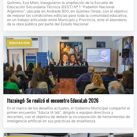
Quilmes, Eva Mieri, inauguraron la ampliación de la Escuela de
Educación Secundaria Técnica (EEST) Nº 1 “Pabellón Nacional
Argentino”, ubicada en Andrade 800, en Quilmes Oeste, con el objetivo
de mejorar las condiciones edilicias para toda la comunidad educativa,
en un trabajo articulado entre Municipio y Provincia, ante el abandono
de la obra pública por parte del Estado Nacional
EDUCACIÒN
Ituzaingó: Se realizó el encuentro EducaLab 2026
En el marco de los desafíos actuales, el Gobierno Municipal compartió el
primer encuentro “Educa IA lab”, dirigido a equipos directivos y
docentes, con el objetivo de debatir la incorporación de herramientas de
inteligencia artificial en sus prácticas de enseñanza