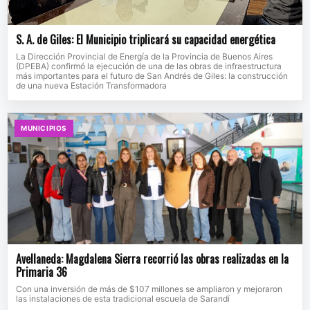
S. A. de Giles: El Municipio triplicará su capacidad energética
La Dirección Provincial de Energía de la Provincia de Buenos Aires
(DPEBA) confirmó la ejecución de una de las obras de infraestructura
más importantes para el futuro de San Andrés de Giles: la construcción
de una nueva Estación Transformadora
MUNICIPIOS
Avellaneda: Magdalena Sierra recorrió las obras realizadas en la
Primaria 36
Con una inversión de más de $107 millones se ampliaron y mejoraron
las instalaciones de esta tradicional escuela de Sarandí