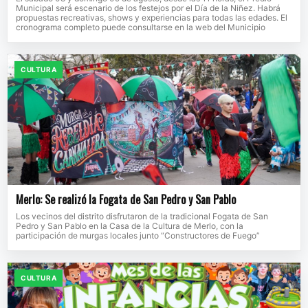
Municipal será escenario de los festejos por el Día de la Niñez. Habrá
propuestas recreativas, shows y experiencias para todas las edades. El
cronograma completo puede consultarse en la web del Municipio
CULTURA
Merlo: Se realizó la Fogata de San Pedro y San Pablo
Los vecinos del distrito disfrutaron de la tradicional Fogata de San
Pedro y San Pablo en la Casa de la Cultura de Merlo, con la
participación de murgas locales junto “Constructores de Fuego”
CULTURA