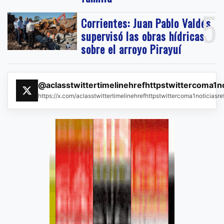
5
Corrientes: Juan Pablo Valdés
supervisó las obras hídricas
sobre el arroyo Pirayuí
@aclasstwittertimelinehrefhttpstwittercoma1n
https://x.com/aclasstwittertimelinehrefhttpstwittercoma1noticias