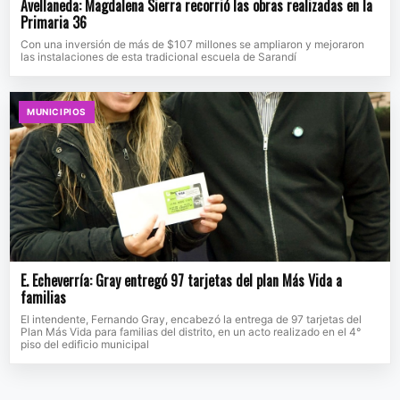
Avellaneda: Magdalena Sierra recorrió las obras realizadas en la
Primaria 36
Con una inversión de más de $107 millones se ampliaron y mejoraron
las instalaciones de esta tradicional escuela de Sarandí
MUNICIPIOS
E. Echeverría: Gray entregó 97 tarjetas del plan Más Vida a
familias
El intendente, Fernando Gray, encabezó la entrega de 97 tarjetas del
Plan Más Vida para familias del distrito, en un acto realizado en el 4°
piso del edificio municipal