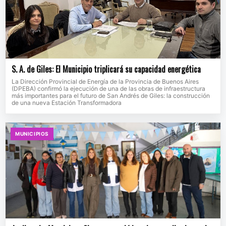
S. A. de Giles: El Municipio triplicará su capacidad energética
La Dirección Provincial de Energía de la Provincia de Buenos Aires
(DPEBA) confirmó la ejecución de una de las obras de infraestructura
más importantes para el futuro de San Andrés de Giles: la construcción
de una nueva Estación Transformadora
MUNICIPIOS