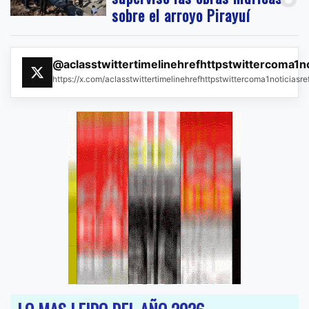
sobre el arroyo Pirayuí
@aclasstwittertimelinehrefhttpstwittercoma1n
https://x.com/aclasstwittertimelinehrefhttpstwittercoma1noticias