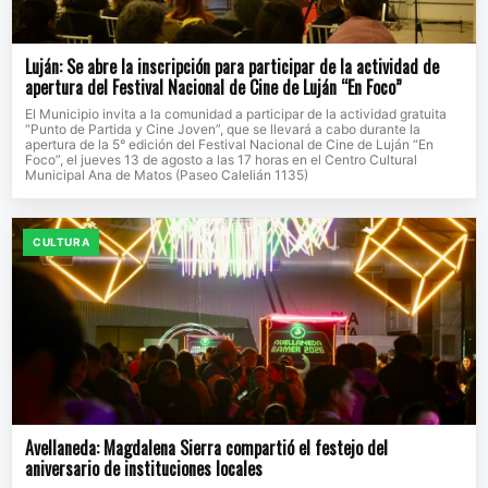
Luján: Se abre la inscripción para participar de la actividad de
apertura del Festival Nacional de Cine de Luján “En Foco”
El Municipio invita a la comunidad a participar de la actividad gratuita
“Punto de Partida y Cine Joven”, que se llevará a cabo durante la
apertura de la 5° edición del Festival Nacional de Cine de Luján “En
Foco”, el jueves 13 de agosto a las 17 horas en el Centro Cultural
Municipal Ana de Matos (Paseo Calelián 1135)
CULTURA
Avellaneda: Magdalena Sierra compartió el festejo del
aniversario de instituciones locales