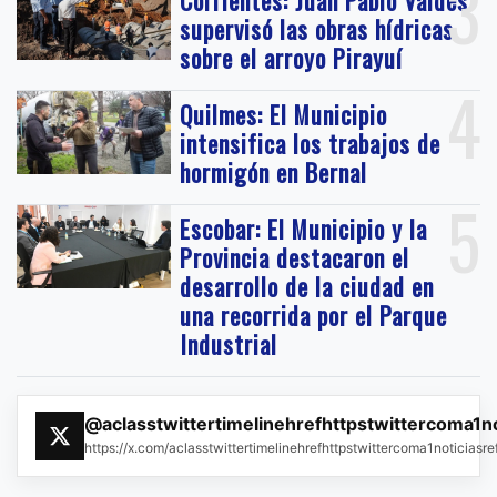
3
Corrientes: Juan Pablo Valdés
supervisó las obras hídricas
sobre el arroyo Pirayuí
4
Quilmes: El Municipio
intensifica los trabajos de
hormigón en Bernal
5
Escobar: El Municipio y la
Provincia destacaron el
desarrollo de la ciudad en
una recorrida por el Parque
Industrial
@aclasstwittertimelinehrefhttpstwittercoma1n
https://x.com/aclasstwittertimelinehrefhttpstwittercoma1noticias