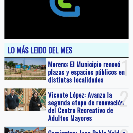
LO MÁS LEIDO DEL MES
1
Moreno: El Municipio renovó
plazas y espacios públicos en
distintas localidades
2
Vicente López: Avanza la
segunda etapa de renovación
del Centro Recreativo de
Adultos Mayores