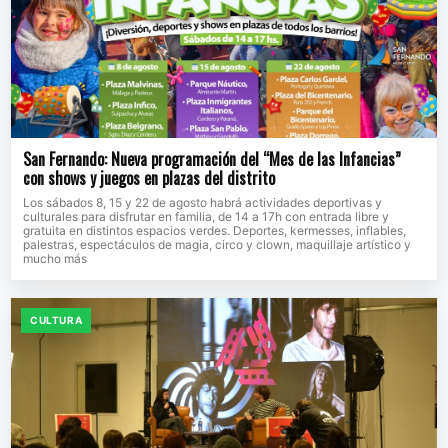
San Fernando: Nueva programación del “Mes de las Infancias”
con shows y juegos en plazas del distrito
Los sábados 8, 15 y 22 de agosto habrá actividades deportivas y
culturales para disfrutar en familia, de 14 a 17h con entrada libre y
gratuita en distintos espacios verdes. Deportes, kermesses, inflables,
palestras, espectáculos de magia, circo y clown, maquillaje artístico y
mucho más
CULTURA