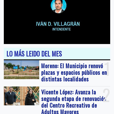
LO MÁS LEIDO DEL MES
1
Moreno: El Municipio renovó
plazas y espacios públicos en
distintas localidades
2
Vicente López: Avanza la
segunda etapa de renovación
del Centro Recreativo de
Adultos Mayores