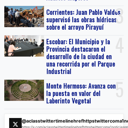
3
Corrientes: Juan Pablo Valdés
supervisó las obras hídricas
sobre el arroyo Pirayuí
4
Escobar: El Municipio y la
Provincia destacaron el
desarrollo de la ciudad en
una recorrida por el Parque
Industrial
5
Monte Hermoso: Avanza con
la puesta en valor del
Laberinto Vegetal
@aclasstwittertimelinehrefhttpstwittercoma1n
https://x.com/aclasstwittertimelinehrefhttpstwittercoma1noticias