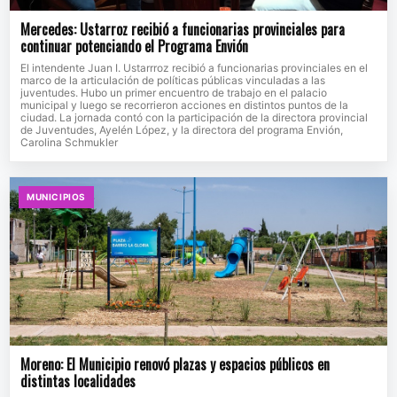
Mercedes: Ustarroz recibió a funcionarias provinciales para
continuar potenciando el Programa Envión
El intendente Juan I. Ustarrroz recibió a funcionarias provinciales en el
marco de la articulación de políticas públicas vinculadas a las
juventudes. Hubo un primer encuentro de trabajo en el palacio
municipal y luego se recorrieron acciones en distintos puntos de la
ciudad. La jornada contó con la participación de la directora provincial
de Juventudes, Ayelén López, y la directora del programa Envión,
Carolina Schmukler
MUNICIPIOS
Moreno: El Municipio renovó plazas y espacios públicos en
distintas localidades