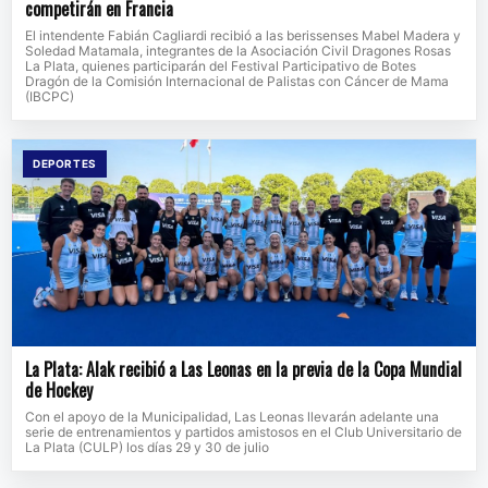
competirán en Francia
El intendente Fabián Cagliardi recibió a las berissenses Mabel Madera y
Soledad Matamala, integrantes de la Asociación Civil Dragones Rosas
La Plata, quienes participarán del Festival Participativo de Botes
Dragón de la Comisión Internacional de Palistas con Cáncer de Mama
(IBCPC)
DEPORTES
La Plata: Alak recibió a Las Leonas en la previa de la Copa Mundial
de Hockey
Con el apoyo de la Municipalidad, Las Leonas llevarán adelante una
serie de entrenamientos y partidos amistosos en el Club Universitario de
La Plata (CULP) los días 29 y 30 de julio