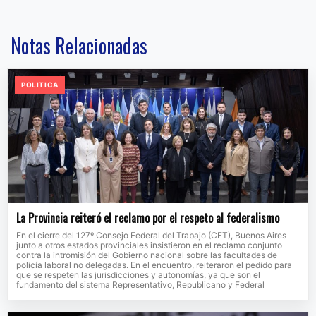
Notas Relacionadas
POLITICA
La Provincia reiteró el reclamo por el respeto al federalismo
En el cierre del 127º Consejo Federal del Trabajo (CFT), Buenos Aires
junto a otros estados provinciales insistieron en el reclamo conjunto
contra la intromisión del Gobierno nacional sobre las facultades de
policía laboral no delegadas. En el encuentro, reiteraron el pedido para
que se respeten las jurisdicciones y autonomías, ya que son el
fundamento del sistema Representativo, Republicano y Federal