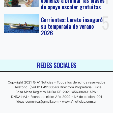
comenzó a brindar las clases
de apoyo escolar gratuitas
5
Corrientes: Loreto inauguró
su temporada de verano
2026
REDES SOCIALES
Copyright 2021 © A1Noticias - Todos los derechos reservados
- Teléfono: (54) 011 49163546 Directora Propietaria: Lucia
Rosa Meza Registro DNDA RE-2021-45639693-APN-
DNDA#MJ - Fecha de Inicio: Año 2009 - Nº de edición: 001
ideas.comunica@gmail.com
- www.a1noticias.com.ar