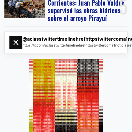
5
Corrientes: Juan Pablo Valdés
supervisó las obras hídricas
sobre el arroyo Pirayuí
@aclasstwittertimelinehrefhttpstwittercoma1n
https://x.com/aclasstwittertimelinehrefhttpstwittercoma1noticias