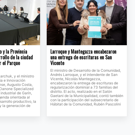
o y la Provincia
Larroque y Mantegazza encabezaron
rollo de la ciudad
una entrega de escrituras en San
r el Parque
Vicente
El ministro de Desarrollo de la Comunidad,
Andrés Larroque, y el intendente de San
jarchuk, y el ministro
Vicente, Nicolás Mantegazza,
ia e Innovación
encabezaron la entrega de escrituras de
se, Augusto Costa,
regularización dominial a 73 familias del
e Danone Specialized
distrito. El acto, realizado en el Salón
 industrial de Garín,
Gaetani de la Municipalidad, contó también
genda orientada al
con la participación del subsecretario de
sarrollo productivo, la
Hábitat de la Comunidad, Rubén Pascolini
 y la generación de