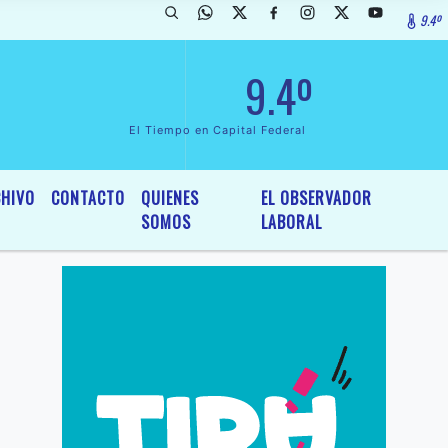
9.4º
arada de InterÃ©s General y Legislativo, por Ordenanza NÂº 6236/19 d
9.4º
El Tiempo en Capital Federal
HIVO
CONTACTO
QUIENES
EL OBSERVADOR
SOMOS
LABORAL