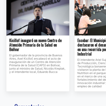
Kicillof inauguró un nuevo Centro de
Escobar: El Municipi
Atención Primaria de la Salud en
destacaron el desar
Bolívar
en una recorrida po
Industrial
El gobernador de la provincia de Buenos
Aires, Axel Kicillof, encabezó el acto de
El intendente Ariel Su
inauguración de un Centro de Atención
de Producción, Cienc
Primaria de la Salud (CAPS) en Bolívar,
Tecnológica bonaeren
junto al ministro de Salud, Nicolás Kreplak,
visitaron la planta d
y el intendente local, Eduardo Bucca
Nutrition en el parque
en el marco de una a
fortalecimiento del de
innovación industrial
empleo de calidad