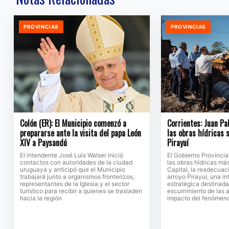
PROVINCIAS
PROVINCIAS
Colón (ER): El Municipio comenzó a
Corrientes: Juan Pa
prepararse ante la visita del papa León
las obras hídricas 
XIV a Paysandú
Pirayuí
El intendente José Luis Walser inició
El Gobierno Provinci
contactos con autoridades de la ciudad
las obras hídricas má
uruguaya y anticipó que el Municipio
Capital, la readecuac
trabajará junto a organismos fronterizos,
arroyo Pirayuí, una i
representantes de la Iglesia y el sector
estratégica destinada
turístico para recibir a quienes se trasladen
escurrimiento de las a
hacia la región
impacto del fenómeno