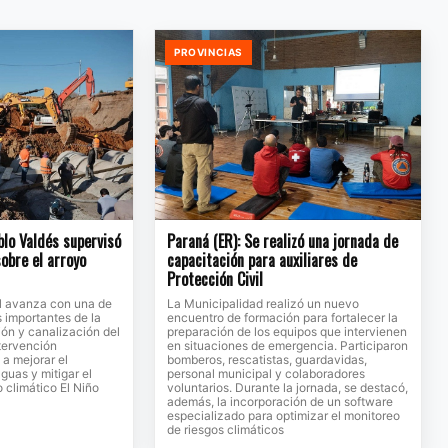
PROVINCIAS
blo Valdés supervisó
Paraná (ER): Se realizó una jornada de
sobre el arroyo
capacitación para auxiliares de
Protección Civil
al avanza con una de
La Municipalidad realizó un nuevo
s importantes de la
encuentro de formación para fortalecer la
ión y canalización del
preparación de los equipos que intervienen
ntervención
en situaciones de emergencia. Participaron
 a mejorar el
bomberos, rescatistas, guardavidas,
guas y mitigar el
personal municipal y colaboradores
 climático El Niño
voluntarios. Durante la jornada, se destacó,
además, la incorporación de un software
especializado para optimizar el monitoreo
de riesgos climáticos