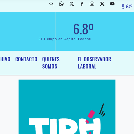
6.8º
rada de InterÃ©s General y Legislativo, por Ordenanza NÂº 6236/19 de
6.8º
El Tiempo en Capital Federal
HIVO
CONTACTO
QUIENES
EL OBSERVADOR
SOMOS
LABORAL