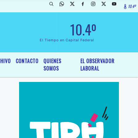
10.4º
ada de InterÃ©s General y Legislativo, por Ordenanza NÂº 6236/19 de
10.4º
El Tiempo en Capital Federal
HIVO
CONTACTO
QUIENES
EL OBSERVADOR
SOMOS
LABORAL