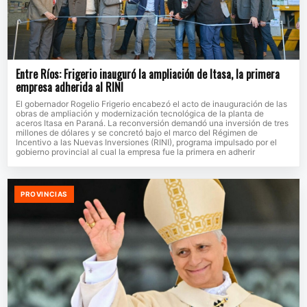
Entre Ríos: Frigerio inauguró la ampliación de Itasa, la primera
empresa adherida al RINI
El gobernador Rogelio Frigerio encabezó el acto de inauguración de las
obras de ampliación y modernización tecnológica de la planta de
aceros Itasa en Paraná. La reconversión demandó una inversión de tres
millones de dólares y se concretó bajo el marco del Régimen de
Incentivo a las Nuevas Inversiones (RINI), programa impulsado por el
gobierno provincial al cual la empresa fue la primera en adherir
PROVINCIAS