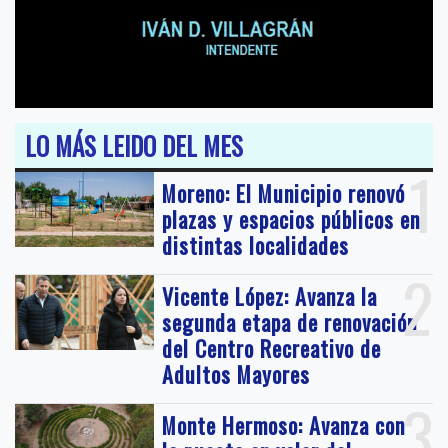
LO MÁS LEIDO DEL MES
1
Moreno: El Municipio renovó
plazas y espacios públicos en
distintas localidades
2
Vicente López: Avanza la
segunda etapa de renovación
del Centro Recreativo de
Adultos Mayores
3
Monte Hermoso: Avanza con