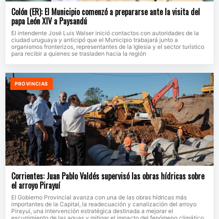
Colón (ER): El Municipio comenzó a prepararse ante la visita del
papa León XIV a Paysandú
El intendente José Luis Walser inició contactos con autoridades de la
ciudad uruguaya y anticipó que el Municipio trabajará junto a
organismos fronterizos, representantes de la Iglesia y el sector turístico
para recibir a quienes se trasladen hacia la región
PROVINCIAS
Corrientes: Juan Pablo Valdés supervisó las obras hídricas sobre
el arroyo Pirayuí
El Gobierno Provincial avanza con una de las obras hídricas más
importantes de la Capital, la readecuación y canalización del arroyo
Pirayuí, una intervención estratégica destinada a mejorar el
escurrimiento de las aguas y mitigar el impacto del fenómeno climático