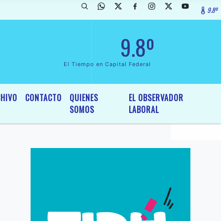
9.8º
rada de InterÃ©s General y Legislativo, por Ordenanza NÂº 6236/19 d
9.8º
El Tiempo en Capital Federal
HIVO
CONTACTO
QUIENES
EL OBSERVADOR
SOMOS
LABORAL