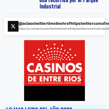
Industrial
@aclasstwittertimelinehrefhttpstwittercoma1n
https://x.com/aclasstwittertimelinehrefhttpstwittercoma1noticias