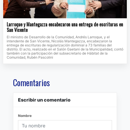
Larroque y Mantegazza encabezaron una entrega de escrituras en
San Vicente
El ministro de Desarrollo de la Comunidad, Andrés Larroque, y el
intendente de San Vicente, Nicolás Mantegazza, encabezaron la
entrega de escrituras de regularización dominial a 73 familias del
distrito. El acto, realizado en el Salón Gaetani de la Municipalidad, contó
también con la participación del subsecretario de Hábitat de la
Comunidad, Rubén Pascolini
Comentarios
Escribir un comentario
Nombre