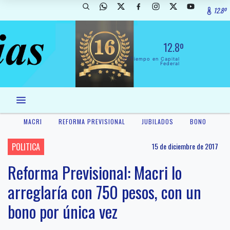
12.8º
12.8º
El Tiempo en Capital
Federal
MACRI
REFORMA PREVISIONAL
JUBILADOS
BONO
POLITICA
15 de diciembre de 2017
Reforma Previsional: Macri lo
arreglaría con 750 pesos, con un
bono por única vez