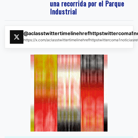
una recorrida por el Parque
Industrial
@aclasstwittertimelinehrefhttpstwittercoma1n
https://x.com/aclasstwittertimelinehrefhttpstwittercoma1noticias