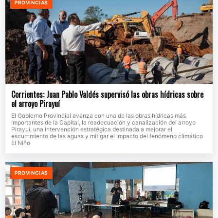
PROVINCIAS
Corrientes: Juan Pablo Valdés supervisó las obras hídricas sobre
el arroyo Pirayuí
El Gobierno Provincial avanza con una de las obras hídricas más
importantes de la Capital, la readecuación y canalización del arroyo
Pirayuí, una intervención estratégica destinada a mejorar el
escurrimiento de las aguas y mitigar el impacto del fenómeno climático
El Niño
PROVINCIAS