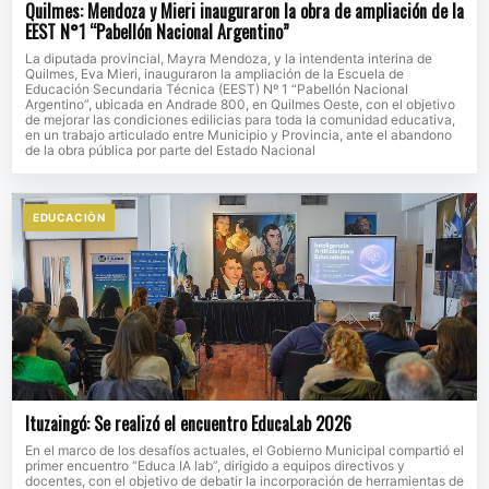
Quilmes: Mendoza y Mieri inauguraron la obra de ampliación de la
EEST N°1 “Pabellón Nacional Argentino”
La diputada provincial, Mayra Mendoza, y la intendenta interina de
Quilmes, Eva Mieri, inauguraron la ampliación de la Escuela de
Educación Secundaria Técnica (EEST) Nº 1 “Pabellón Nacional
Argentino”, ubicada en Andrade 800, en Quilmes Oeste, con el objetivo
de mejorar las condiciones edilicias para toda la comunidad educativa,
en un trabajo articulado entre Municipio y Provincia, ante el abandono
de la obra pública por parte del Estado Nacional
EDUCACIÒN
Ituzaingó: Se realizó el encuentro EducaLab 2026
En el marco de los desafíos actuales, el Gobierno Municipal compartió el
primer encuentro “Educa IA lab”, dirigido a equipos directivos y
docentes, con el objetivo de debatir la incorporación de herramientas de