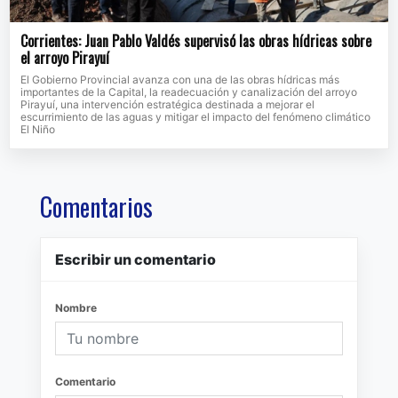
Corrientes: Juan Pablo Valdés supervisó las obras hídricas sobre
el arroyo Pirayuí
El Gobierno Provincial avanza con una de las obras hídricas más
importantes de la Capital, la readecuación y canalización del arroyo
Pirayuí, una intervención estratégica destinada a mejorar el
escurrimiento de las aguas y mitigar el impacto del fenómeno climático
El Niño
Comentarios
Escribir un comentario
Nombre
Comentario