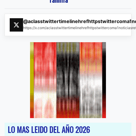
@aclasstwittertimelinehrefhttpstwittercoma1n
https://x.com/aclasstwittertimelinehrefhttpstwittercoma1noticias
LO MAS LEIDO DEL AÑO 2026