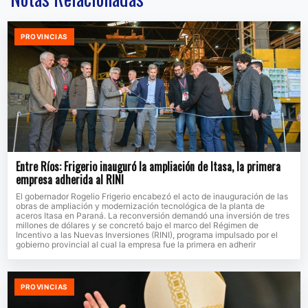
PROVINCIAS
Entre Ríos: Frigerio inauguró la ampliación de Itasa, la primera
empresa adherida al RINI
El gobernador Rogelio Frigerio encabezó el acto de inauguración de las
obras de ampliación y modernización tecnológica de la planta de
aceros Itasa en Paraná. La reconversión demandó una inversión de tres
millones de dólares y se concretó bajo el marco del Régimen de
Incentivo a las Nuevas Inversiones (RINI), programa impulsado por el
gobierno provincial al cual la empresa fue la primera en adherir
PROVINCIAS