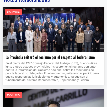
POLITICA
La Provincia reiteró el reclamo por el respeto al federalismo
En el cierre del 127º Consejo Federal del Trabajo (CFT), Buenos Aires
junto a otros estados provinciales insistieron en el reclamo conjunto
contra la intromisión del Gobierno nacional sobre las facultades de
policía laboral no delegadas. En el encuentro, reiteraron el pedido para
que se respeten las jurisdicciones y autonomías, ya que son el
fundamento del sistema Representativo, Republicano y Federal
POLITICA